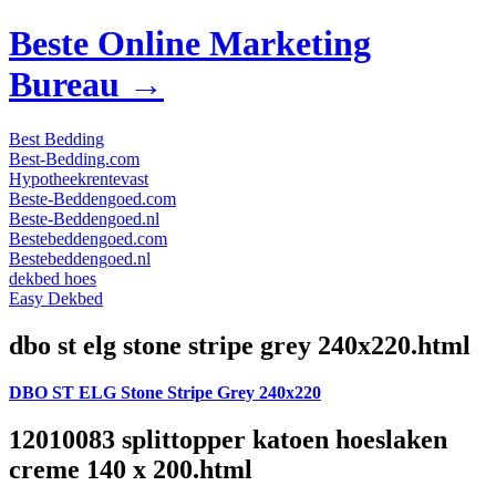
Beste Online Marketing
Bureau →
Best Bedding
Best-Bedding.com
Hypotheekrentevast
Beste-Beddengoed.com
Beste-Beddengoed.nl
Bestebeddengoed.com
Bestebeddengoed.nl
dekbed hoes
Easy Dekbed
dbo st elg stone stripe grey 240x220.html
DBO ST ELG Stone Stripe Grey 240x220
12010083 splittopper katoen hoeslaken
creme 140 x 200.html