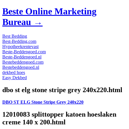
Beste Online Marketing
Bureau →
Best Bedding
Best-Bedding.com
Hypotheekrentevast
Beste-Beddengoed.com
Beste-Beddengoed.nl
Bestebeddengoed.com
Bestebeddengoed.nl
dekbed hoes
Easy Dekbed
dbo st elg stone stripe grey 240x220.html
DBO ST ELG Stone Stripe Grey 240x220
12010083 splittopper katoen hoeslaken
creme 140 x 200.html