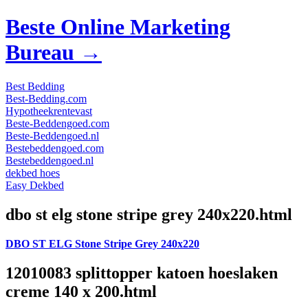
Beste Online Marketing
Bureau →
Best Bedding
Best-Bedding.com
Hypotheekrentevast
Beste-Beddengoed.com
Beste-Beddengoed.nl
Bestebeddengoed.com
Bestebeddengoed.nl
dekbed hoes
Easy Dekbed
dbo st elg stone stripe grey 240x220.html
DBO ST ELG Stone Stripe Grey 240x220
12010083 splittopper katoen hoeslaken
creme 140 x 200.html