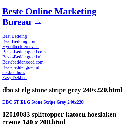
Beste Online Marketing
Bureau →
Best Bedding
Best-Bedding.com
Hypotheekrentevast
Beste-Beddengoed.com
Beste-Beddengoed.nl
Bestebeddengoed.com
Bestebeddengoed.nl
dekbed hoes
Easy Dekbed
dbo st elg stone stripe grey 240x220.html
DBO ST ELG Stone Stripe Grey 240x220
12010083 splittopper katoen hoeslaken
creme 140 x 200.html