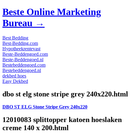
Beste Online Marketing
Bureau →
Best Bedding
Best-Bedding.com
Hypotheekrentevast
Beste-Beddengoed.com
Beste-Beddengoed.nl
Bestebeddengoed.com
Bestebeddengoed.nl
dekbed hoes
Easy Dekbed
dbo st elg stone stripe grey 240x220.html
DBO ST ELG Stone Stripe Grey 240x220
12010083 splittopper katoen hoeslaken
creme 140 x 200.html