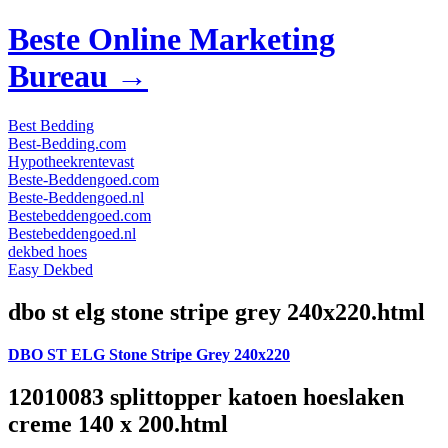
Beste Online Marketing
Bureau →
Best Bedding
Best-Bedding.com
Hypotheekrentevast
Beste-Beddengoed.com
Beste-Beddengoed.nl
Bestebeddengoed.com
Bestebeddengoed.nl
dekbed hoes
Easy Dekbed
dbo st elg stone stripe grey 240x220.html
DBO ST ELG Stone Stripe Grey 240x220
12010083 splittopper katoen hoeslaken
creme 140 x 200.html