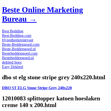
Beste Online Marketing
Bureau →
Best Bedding
Best-Bedding.com
Hypotheekrentevast
Beste-Beddengoed.com
Beste-Beddengoed.nl
Bestebeddengoed.com
Bestebeddengoed.nl
dekbed hoes
Easy Dekbed
dbo st elg stone stripe grey 240x220.html
DBO ST ELG Stone Stripe Grey 240x220
12010083 splittopper katoen hoeslaken
creme 140 x 200.html