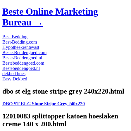
Beste Online Marketing
Bureau →
Best Bedding
Best-Bedding.com
Hypotheekrentevast
Beste-Beddengoed.com
Beste-Beddengoed.nl
Bestebeddengoed.com
Bestebeddengoed.nl
dekbed hoes
Easy Dekbed
dbo st elg stone stripe grey 240x220.html
DBO ST ELG Stone Stripe Grey 240x220
12010083 splittopper katoen hoeslaken
creme 140 x 200.html