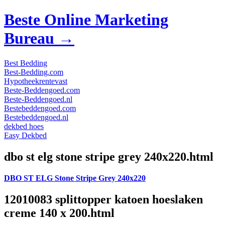
Beste Online Marketing
Bureau →
Best Bedding
Best-Bedding.com
Hypotheekrentevast
Beste-Beddengoed.com
Beste-Beddengoed.nl
Bestebeddengoed.com
Bestebeddengoed.nl
dekbed hoes
Easy Dekbed
dbo st elg stone stripe grey 240x220.html
DBO ST ELG Stone Stripe Grey 240x220
12010083 splittopper katoen hoeslaken
creme 140 x 200.html