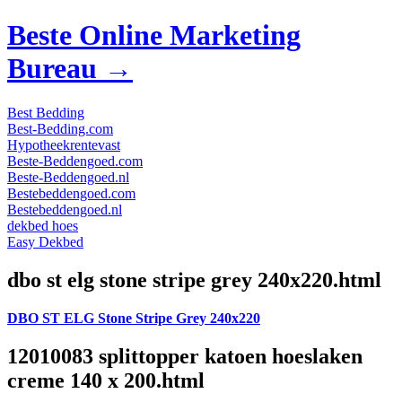
Beste Online Marketing
Bureau →
Best Bedding
Best-Bedding.com
Hypotheekrentevast
Beste-Beddengoed.com
Beste-Beddengoed.nl
Bestebeddengoed.com
Bestebeddengoed.nl
dekbed hoes
Easy Dekbed
dbo st elg stone stripe grey 240x220.html
DBO ST ELG Stone Stripe Grey 240x220
12010083 splittopper katoen hoeslaken
creme 140 x 200.html