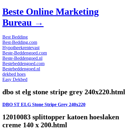
Beste Online Marketing
Bureau →
Best Bedding
Best-Bedding.com
Hypotheekrentevast
Beste-Beddengoed.com
Beste-Beddengoed.nl
Bestebeddengoed.com
Bestebeddengoed.nl
dekbed hoes
Easy Dekbed
dbo st elg stone stripe grey 240x220.html
DBO ST ELG Stone Stripe Grey 240x220
12010083 splittopper katoen hoeslaken
creme 140 x 200.html