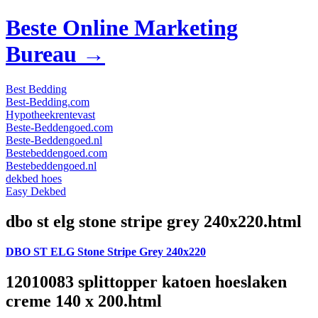
Beste Online Marketing
Bureau →
Best Bedding
Best-Bedding.com
Hypotheekrentevast
Beste-Beddengoed.com
Beste-Beddengoed.nl
Bestebeddengoed.com
Bestebeddengoed.nl
dekbed hoes
Easy Dekbed
dbo st elg stone stripe grey 240x220.html
DBO ST ELG Stone Stripe Grey 240x220
12010083 splittopper katoen hoeslaken
creme 140 x 200.html