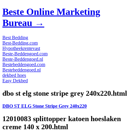
Beste Online Marketing
Bureau →
Best Bedding
Best-Bedding.com
Hypotheekrentevast
Beste-Beddengoed.com
Beste-Beddengoed.nl
Bestebeddengoed.com
Bestebeddengoed.nl
dekbed hoes
Easy Dekbed
dbo st elg stone stripe grey 240x220.html
DBO ST ELG Stone Stripe Grey 240x220
12010083 splittopper katoen hoeslaken
creme 140 x 200.html