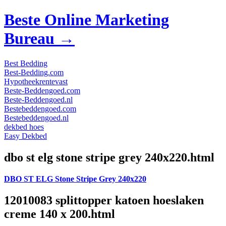
Beste Online Marketing
Bureau →
Best Bedding
Best-Bedding.com
Hypotheekrentevast
Beste-Beddengoed.com
Beste-Beddengoed.nl
Bestebeddengoed.com
Bestebeddengoed.nl
dekbed hoes
Easy Dekbed
dbo st elg stone stripe grey 240x220.html
DBO ST ELG Stone Stripe Grey 240x220
12010083 splittopper katoen hoeslaken
creme 140 x 200.html