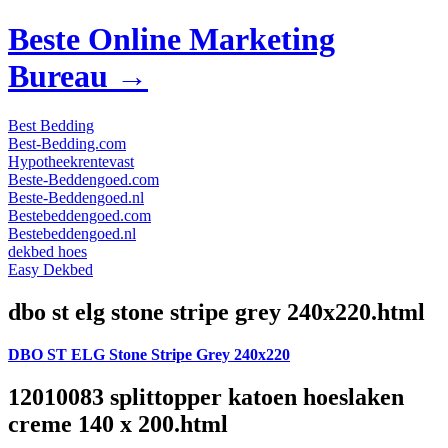
Beste Online Marketing
Bureau →
Best Bedding
Best-Bedding.com
Hypotheekrentevast
Beste-Beddengoed.com
Beste-Beddengoed.nl
Bestebeddengoed.com
Bestebeddengoed.nl
dekbed hoes
Easy Dekbed
dbo st elg stone stripe grey 240x220.html
DBO ST ELG Stone Stripe Grey 240x220
12010083 splittopper katoen hoeslaken
creme 140 x 200.html