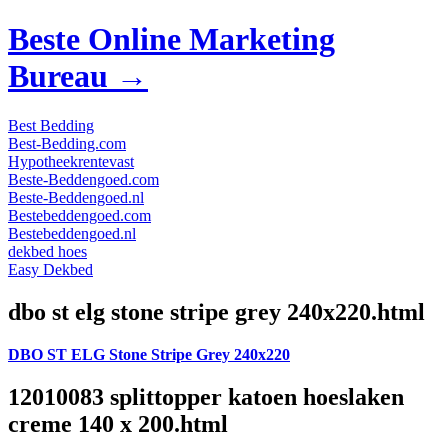
Beste Online Marketing
Bureau →
Best Bedding
Best-Bedding.com
Hypotheekrentevast
Beste-Beddengoed.com
Beste-Beddengoed.nl
Bestebeddengoed.com
Bestebeddengoed.nl
dekbed hoes
Easy Dekbed
dbo st elg stone stripe grey 240x220.html
DBO ST ELG Stone Stripe Grey 240x220
12010083 splittopper katoen hoeslaken
creme 140 x 200.html