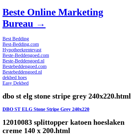
Beste Online Marketing
Bureau →
Best Bedding
Best-Bedding.com
Hypotheekrentevast
Beste-Beddengoed.com
Beste-Beddengoed.nl
Bestebeddengoed.com
Bestebeddengoed.nl
dekbed hoes
Easy Dekbed
dbo st elg stone stripe grey 240x220.html
DBO ST ELG Stone Stripe Grey 240x220
12010083 splittopper katoen hoeslaken
creme 140 x 200.html