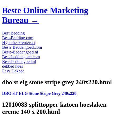
Beste Online Marketing
Bureau →
Best Bedding
Best-Bedding.com
Hypotheekrentevast
Beste-Beddengoed.com
Beste-Beddengoed.nl
Bestebeddengoed.com
Bestebeddengoed.nl
dekbed hoes
Easy Dekbed
dbo st elg stone stripe grey 240x220.html
DBO ST ELG Stone Stripe Grey 240x220
12010083 splittopper katoen hoeslaken
creme 140 x 200.html